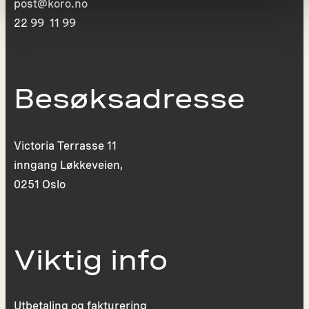
post@koro.no
22 99 11 99
Besøksadresse
Victoria Terrasse 11
inngang Løkkeveien,
0251 Oslo
Viktig info
Utbetaling og fakturering