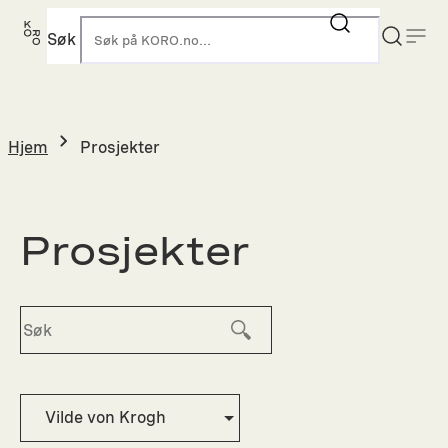
Hopp
til
Søk
K
innhold
Hjem
Prosjekter
Prosjekter
Vilde von Krogh