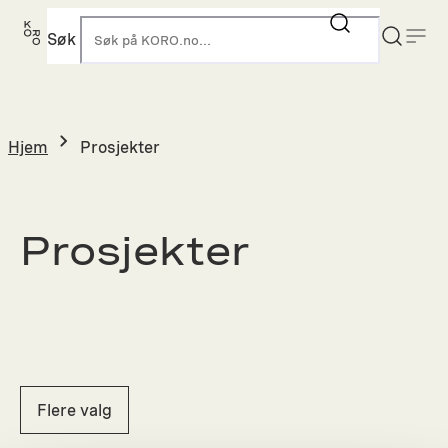
Hopp
til
Søk
K
innhold
Hjem
Prosjekter
Prosjekter
Flere valg