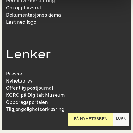
Personvernerklæring
Om opphavsrett
Dokumentasjonsskjema
Last ned logo
Lenker
Presse
Nyhetsbrev
Offentlig postjournal
KORO på Digitalt Museum
Oppdragsportalen
Tilgjengelighetserklæring
LUKK
FÅ NYHETSBREV