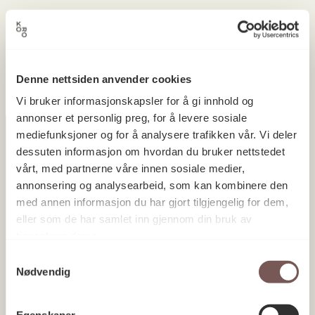
Ingen prosjekter ble funnet.
Denne nettsiden anvender cookies
Vi bruker informasjonskapsler for å gi innhold og
annonser et personlig preg, for å levere sosiale
mediefunksjoner og for å analysere trafikken vår. Vi deler
dessuten informasjon om hvordan du bruker nettstedet
vårt, med partnerne våre innen sosiale medier,
Postadresse
annonsering og analysearbeid, som kan kombinere den
med annen informasjon du har gjort tilgjengelig for dem,
eller som de har samlet inn gjennom din bruk av
Postboks 6994
tjenestene deres.
St. Olavs plass
Samtykkevalg
Nødvendig
0130 Oslo
post@koro.no
Egenskaper