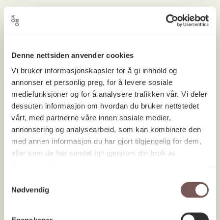
Ingen prosjekter ble funnet.
Denne nettsiden anvender cookies
Vi bruker informasjonskapsler for å gi innhold og
annonser et personlig preg, for å levere sosiale
mediefunksjoner og for å analysere trafikken vår. Vi deler
dessuten informasjon om hvordan du bruker nettstedet
vårt, med partnerne våre innen sosiale medier,
Postadresse
annonsering og analysearbeid, som kan kombinere den
med annen informasjon du har gjort tilgjengelig for dem,
eller som de har samlet inn gjennom din bruk av
Postboks 6994
tjenestene deres.
St. Olavs plass
Samtykkevalg
Nødvendig
0130 Oslo
post@koro.no
Egenskaper