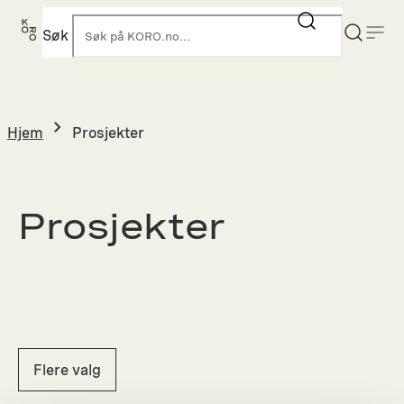
Hopp
til
Søk
K
innhold
Hjem
Prosjekter
Prosjekter
Flere valg