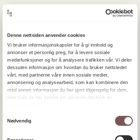
Ingen prosjekter ble funnet.
Denne nettsiden anvender cookies
Vi bruker informasjonskapsler for å gi innhold og
annonser et personlig preg, for å levere sosiale
mediefunksjoner og for å analysere trafikken vår. Vi deler
dessuten informasjon om hvordan du bruker nettstedet
vårt, med partnerne våre innen sosiale medier,
Postadresse
annonsering og analysearbeid, som kan kombinere den
med annen informasjon du har gjort tilgjengelig for dem,
eller som de har samlet inn gjennom din bruk av
Postboks 6994
tjenestene deres.
St. Olavs plass
Samtykkevalg
Nødvendig
0130 Oslo
post@koro.no
Egenskaper