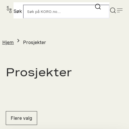
Hopp
til
Søk
K
innhold
Hjem
Prosjekter
Prosjekter
Flere valg