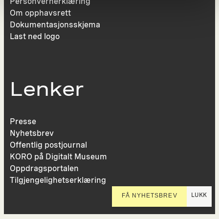
Personvernerklæring
Om opphavsrett
Dokumentasjonsskjema
Last ned logo
Lenker
Presse
Nyhetsbrev
Offentlig postjournal
KORO på Digitalt Museum
Oppdragsportalen
Tilgjengelighetserklæring
LUKK
FÅ NYHETSBREV