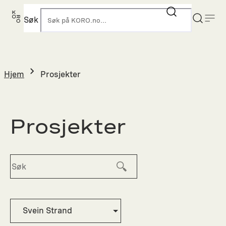
Hopp
til
Søk
K
innhold
Hjem
Prosjekter
Prosjekter
Svein Strand