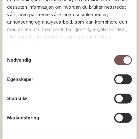
dessuten informasjon om hvordan du bruker nettstedet
vårt, med partnerne våre innen sosiale medier,
annonsering og analysearbeid, som kan kombinere den
Oslo tinghus
med annen informasjon du har gjort tilgjengelig for dem,
Oslo 1994
eller som de har samlet inn gjennom din bruk av
tjenestene deres.
Samtykkevalg
Nødvendig
Egenskaper
Postadresse
Statistikk
Markedsføring
Postboks 6994
St. Olavs plass