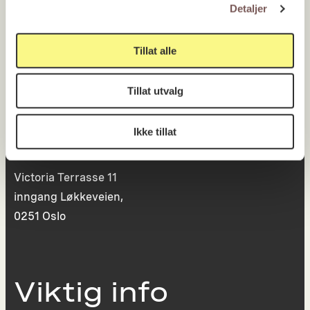
0130 Oslo
Detaljer
post@koro.no
Tillat alle
22 99 11 99
Tillat utvalg
Besøksadresse
Ikke tillat
Victoria Terrasse 11
inngang Løkkeveien,
0251 Oslo
Viktig info