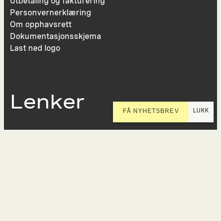
Utbetaling og fakturering
Personvernerklæring
Om opphavsrett
Dokumentasjonsskjema
Last ned logo
Lenker
LUKK
FÅ NYHETSBREV
Presse
Nyhetsbrev
Offentlig postjournal
KORO på Digitalt Museum
Oppdragsportalen
Tilgjengelighetserklæring