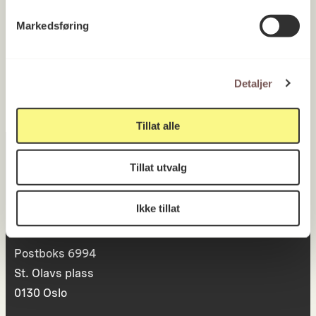
Forsvarets forskningsinstitutt,
Markedsføring
Kjeller
2010
Detaljer
Tillat alle
Tillat utvalg
Postadresse
Ikke tillat
Postboks 6994
St. Olavs plass
0130 Oslo