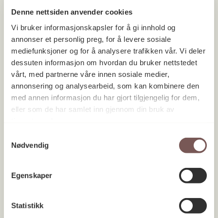
Denne nettsiden anvender cookies
Vi bruker informasjonskapsler for å gi innhold og
annonser et personlig preg, for å levere sosiale
mediefunksjoner og for å analysere trafikken vår. Vi deler
NHH Norges Handelshøyskole
dessuten informasjon om hvordan du bruker nettstedet
Vestland 2014
vårt, med partnerne våre innen sosiale medier,
annonsering og analysearbeid, som kan kombinere den
med annen informasjon du har gjort tilgjengelig for dem,
eller som de har samlet inn gjennom din bruk av
tjenestene deres.
Samtykkevalg
Nødvendig
Egenskaper
Statistikk