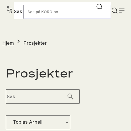
Hopp
til
Søk
K
innhold
Hjem
Prosjekter
Prosjekter
Tobias Arnell