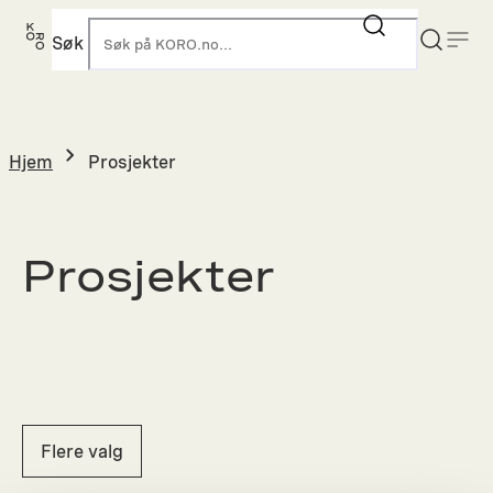
Hopp
til
Søk
K
innhold
Hjem
Prosjekter
Prosjekter
Flere valg