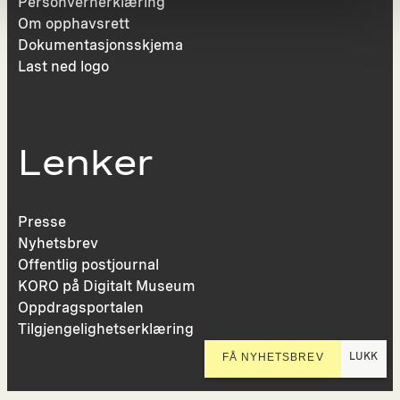
Personvernerklæring
Om opphavsrett
Dokumentasjonsskjema
Last ned logo
Lenker
Presse
Nyhetsbrev
Offentlig postjournal
KORO på Digitalt Museum
Oppdragsportalen
Tilgjengelighetserklæring
LUKK
FÅ NYHETSBREV