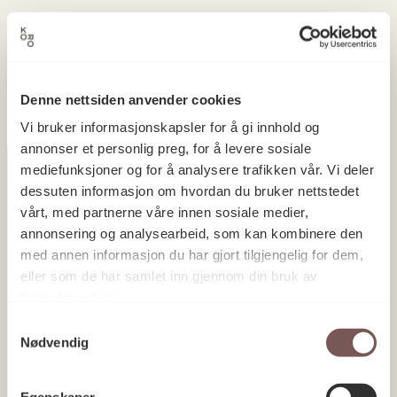
Ingen prosjekter ble funnet.
Denne nettsiden anvender cookies
Vi bruker informasjonskapsler for å gi innhold og
annonser et personlig preg, for å levere sosiale
mediefunksjoner og for å analysere trafikken vår. Vi deler
dessuten informasjon om hvordan du bruker nettstedet
vårt, med partnerne våre innen sosiale medier,
Postadresse
annonsering og analysearbeid, som kan kombinere den
med annen informasjon du har gjort tilgjengelig for dem,
eller som de har samlet inn gjennom din bruk av
Postboks 6994
tjenestene deres.
St. Olavs plass
Samtykkevalg
Nødvendig
0130 Oslo
post@koro.no
Egenskaper