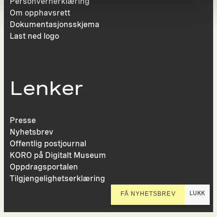
Personvernerklæring
Om opphavsrett
Dokumentasjonsskjema
Last ned logo
Lenker
Presse
Nyhetsbrev
Offentlig postjournal
KORO på Digitalt Museum
Oppdragsportalen
Tilgjengelighetserklæring
LUKK
FÅ NYHETSBREV