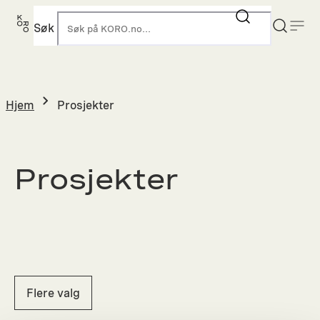
Hopp
til
Søk
K
innhold
Hjem
Prosjekter
Prosjekter
Flere valg