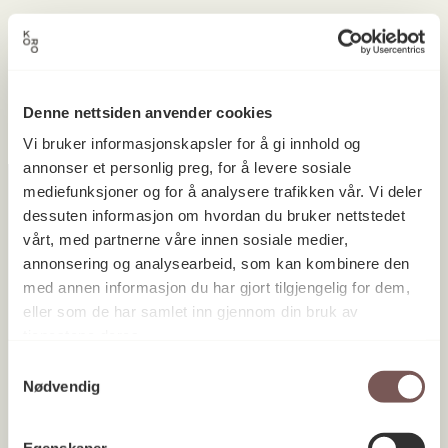
Ingen prosjekter ble funnet.
Denne nettsiden anvender cookies
Vi bruker informasjonskapsler for å gi innhold og
annonser et personlig preg, for å levere sosiale
mediefunksjoner og for å analysere trafikken vår. Vi deler
dessuten informasjon om hvordan du bruker nettstedet
vårt, med partnerne våre innen sosiale medier,
Postadresse
annonsering og analysearbeid, som kan kombinere den
med annen informasjon du har gjort tilgjengelig for dem,
eller som de har samlet inn gjennom din bruk av
Postboks 6994
tjenestene deres.
St. Olavs plass
Samtykkevalg
Nødvendig
0130 Oslo
post@koro.no
Egenskaper