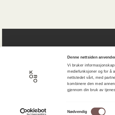
Postadresse
B
Denne nettsiden anvende
Vi bruker informasjonskapsl
mediefunksjoner og for å a
Postboks 6994
Victor
nettstedet vårt, med part
kombinere den med annen in
St. Olavs plass
inngan
gjennom din bruk av tjene
0130 Oslo
0251 O
post@koro.no
Samtykkevalg
22 99 11 99
Nødvendig