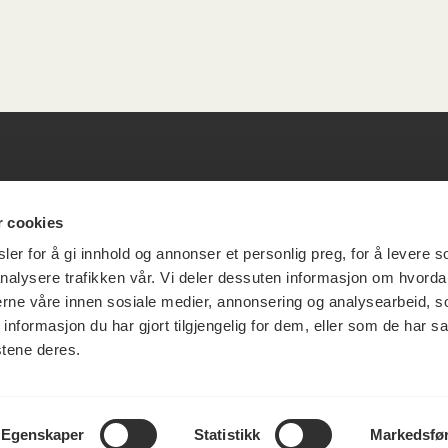
esøksadresse
Vikt
r cookies
er for å gi innhold og annonser et personlig preg, for å levere s
info
nalysere trafikken vår. Vi deler dessuten informasjon om hvorda
ia Terrasse 11
nerne våre innen sosiale medier, annonsering og analysearbeid, 
formasjon du har gjort tilgjengelig for dem, eller som de har sa
g Løkkeveien,
stene deres.
slo
Utbetaling og 
Personvernerk
Om opphavsre
Dokumentasjo
Egenskaper
Statistikk
Markedsfø