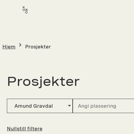
Hopp
til
innhold
Hjem
Prosjekter
Prosjekter
Amund Gravdal
Nullstill filtere