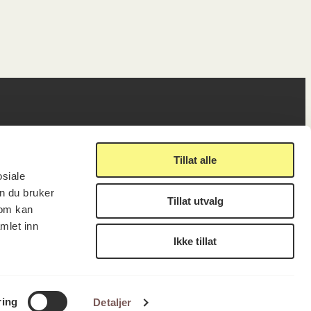
ig
Lenker
Tillat alle
osiale
n du bruker
Tillat utvalg
Presse
som kan
Nyhetsbrev
mlet inn
Offentlig postjournal
Ikke tillat
fakturering
KORO på Digitalt Museum
læring
Oppdragsportalen
tt
Tilgjengelighetserklæring
LUKK
FÅ NYHETSBREV
nsskjema
ring
Detaljer