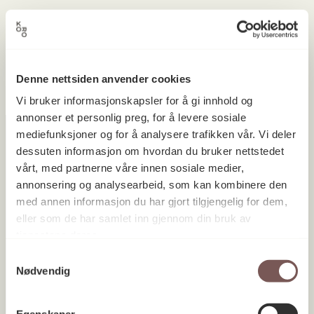
Ingen prosjekter ble funnet.
Denne nettsiden anvender cookies
Vi bruker informasjonskapsler for å gi innhold og
annonser et personlig preg, for å levere sosiale
mediefunksjoner og for å analysere trafikken vår. Vi deler
dessuten informasjon om hvordan du bruker nettstedet
vårt, med partnerne våre innen sosiale medier,
Postadresse
annonsering og analysearbeid, som kan kombinere den
med annen informasjon du har gjort tilgjengelig for dem,
eller som de har samlet inn gjennom din bruk av
Postboks 6994
tjenestene deres.
St. Olavs plass
Samtykkevalg
Nødvendig
0130 Oslo
post@koro.no
Egenskaper