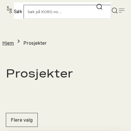
Hopp
til
Søk
K
innhold
Hjem
Prosjekter
Prosjekter
Flere valg