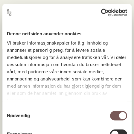
Ingen prosjekter ble funnet.
Denne nettsiden anvender cookies
Vi bruker informasjonskapsler for å gi innhold og
annonser et personlig preg, for å levere sosiale
mediefunksjoner og for å analysere trafikken vår. Vi deler
dessuten informasjon om hvordan du bruker nettstedet
vårt, med partnerne våre innen sosiale medier,
Postadresse
annonsering og analysearbeid, som kan kombinere den
med annen informasjon du har gjort tilgjengelig for dem,
eller som de har samlet inn gjennom din bruk av
Postboks 6994
tjenestene deres.
St. Olavs plass
Samtykkevalg
Nødvendig
0130 Oslo
post@koro.no
Egenskaper