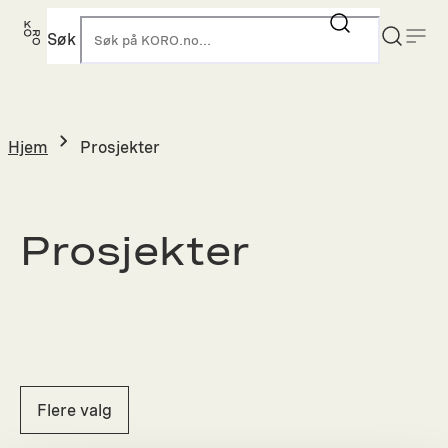
Hopp
til
Søk
K
innhold
Hjem
Prosjekter
Prosjekter
Flere valg