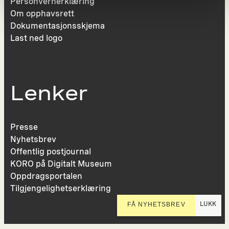
Personvernerklæring
Om opphavsrett
Dokumentasjonsskjema
Last ned logo
Lenker
Presse
Nyhetsbrev
Offentlig postjournal
KORO på Digitalt Museum
Oppdragsportalen
Tilgjengelighetserklæring
LUKK
FÅ NYHETSBREV