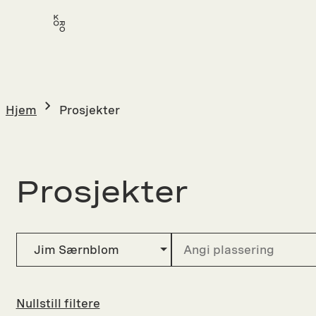
Hopp
til
innhold
Hjem
Prosjekter
Prosjekter
Jim Særnblom
Nullstill filtere