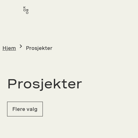
Hopp
til
innhold
Hjem
Prosjekter
Prosjekter
Flere valg