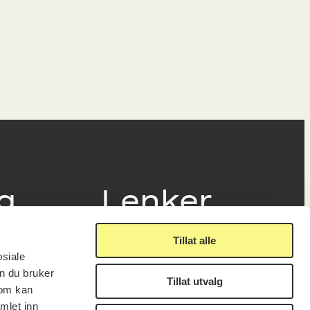
ig
Lenker
Tillat alle
Presse
osiale
Nyhetsbrev
n du bruker
Offentlig postjournal
Tillat utvalg
fakturering
som kan
KORO på Digitalt Museum
læring
mlet inn