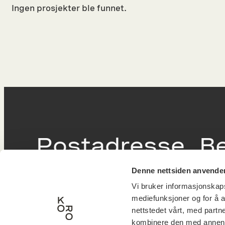
Ingen prosjekter ble funnet.
Postadresse
B
Denne nettsiden anvende
Postboks 6994
Victor
Vi bruker informasjonskapsl
St. Olavs plass
inngan
mediefunksjoner og for å a
0130 Oslo
0251 O
nettstedet vårt, med part
kombinere den med annen in