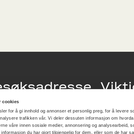
esøksadresse
Vikt
info
r cookies
ia Terrasse 11
er for å gi innhold og annonser et personlig preg, for å levere s
g Løkkeveien,
nalysere trafikken vår. Vi deler dessuten informasjon om hvorda
slo
Utbetaling og 
nerne våre innen sosiale medier, annonsering og analysearbeid, 
Personvernerk
formasjon du har gjort tilgjengelig for dem, eller som de har sa