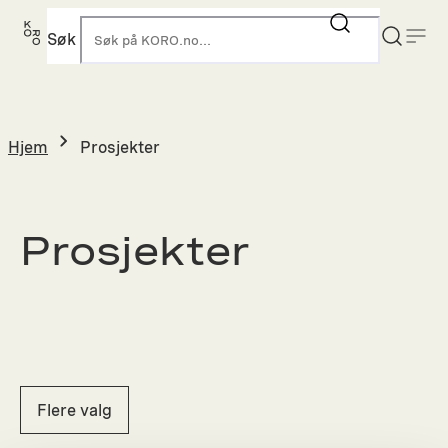
Hopp
til
Søk
K
innhold
Hjem
Prosjekter
Prosjekter
Flere valg