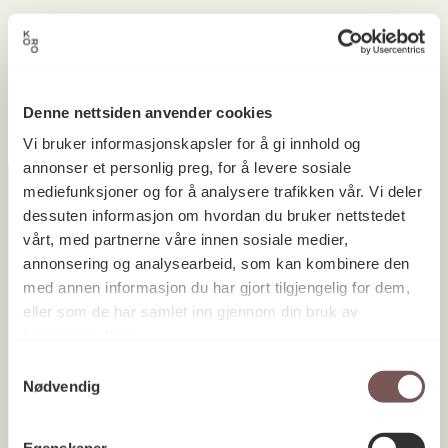
Ingen prosjekter ble funnet.
Denne nettsiden anvender cookies
Vi bruker informasjonskapsler for å gi innhold og
annonser et personlig preg, for å levere sosiale
mediefunksjoner og for å analysere trafikken vår. Vi deler
dessuten informasjon om hvordan du bruker nettstedet
vårt, med partnerne våre innen sosiale medier,
Postadresse
annonsering og analysearbeid, som kan kombinere den
med annen informasjon du har gjort tilgjengelig for dem,
eller som de har samlet inn gjennom din bruk av
Postboks 6994
tjenestene deres.
St. Olavs plass
Samtykkevalg
Nødvendig
0130 Oslo
post@koro.no
Egenskaper