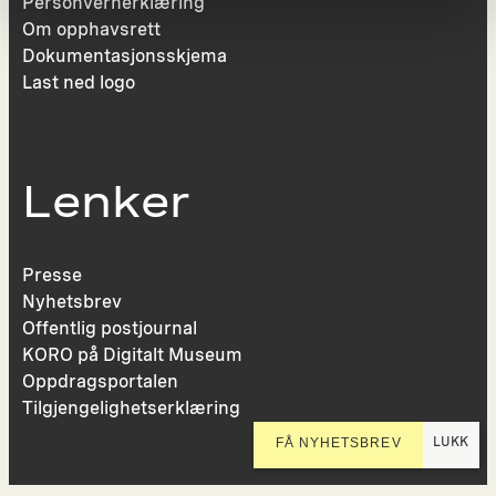
Personvernerklæring
Om opphavsrett
Dokumentasjonsskjema
Last ned logo
Lenker
Presse
Nyhetsbrev
Offentlig postjournal
KORO på Digitalt Museum
Oppdragsportalen
Tilgjengelighetserklæring
LUKK
FÅ NYHETSBREV