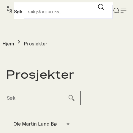
Hopp
til
Søk
K
innhold
Hjem
Prosjekter
Prosjekter
Ole Martin Lund Bø