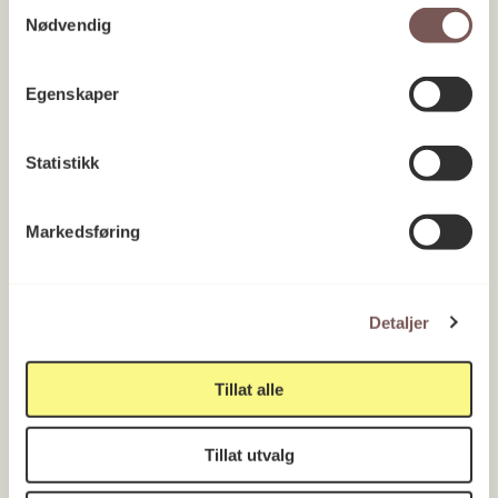
Samtykkevalg
Nødvendig
Egenskaper
Statistikk
Markedsføring
INN Høgskolen i Innlandet, campus
Lillehammer, tilbygg
Innlandet 2010
Detaljer
Tillat alle
Tillat utvalg