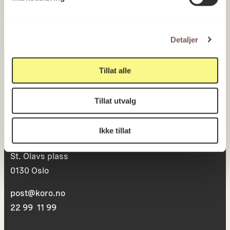
Detaljer
Tillat alle
Postadresse
Tillat utvalg
Ikke tillat
Postboks 6994
St. Olavs plass
0130 Oslo
post@koro.no
22 99 11 99