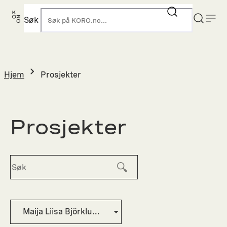
Hopp
til
Søk
K
innhold
Hjem
Prosjekter
Prosjekter
Maija Liisa Björklund