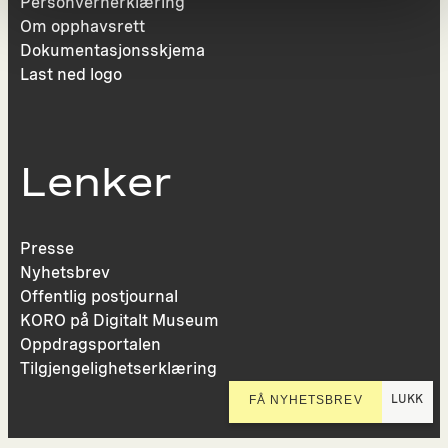
Personvernerklæring
Om opphavsrett
Dokumentasjonsskjema
Last ned logo
Lenker
Presse
Nyhetsbrev
Offentlig postjournal
KORO på Digitalt Museum
Oppdragsportalen
Tilgjengelighetserklæring
LUKK
FÅ NYHETSBREV