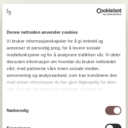
Ingen prosjekter ble funnet.
Denne nettsiden anvender cookies
Vi bruker informasjonskapsler for å gi innhold og
annonser et personlig preg, for å levere sosiale
mediefunksjoner og for å analysere trafikken vår. Vi deler
dessuten informasjon om hvordan du bruker nettstedet
vårt, med partnerne våre innen sosiale medier,
Postadresse
annonsering og analysearbeid, som kan kombinere den
med annen informasjon du har gjort tilgjengelig for dem,
eller som de har samlet inn gjennom din bruk av
Postboks 6994
tjenestene deres.
St. Olavs plass
Samtykkevalg
Nødvendig
0130 Oslo
post@koro.no
Egenskaper