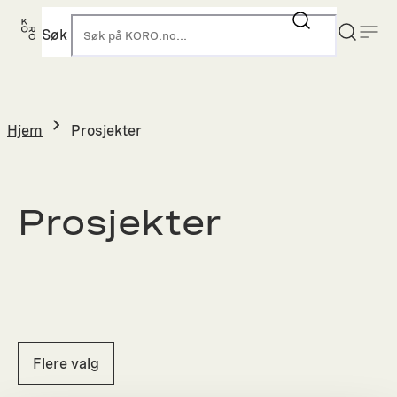
Hopp
til
Søk
K
innhold
Hjem
Prosjekter
Prosjekter
Flere valg