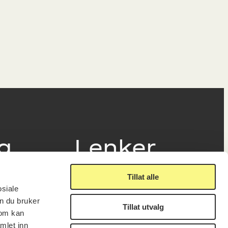
ig
Lenker
Tillat alle
Presse
osiale
Nyhetsbrev
n du bruker
Offentlig postjournal
Tillat utvalg
fakturering
som kan
KORO på Digitalt Museum
læring
mlet inn