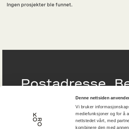
Ingen prosjekter ble funnet.
Postadresse
B
Denne nettsiden anvende
Postboks 6994
Victor
Vi bruker informasjonskapsl
St. Olavs plass
inngan
mediefunksjoner og for å a
0130 Oslo
0251 O
nettstedet vårt, med part
kombinere den med annen in