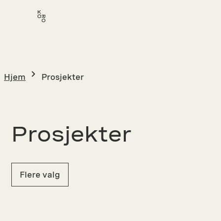
Hopp
til
innhold
Hjem
Prosjekter
Prosjekter
Flere valg