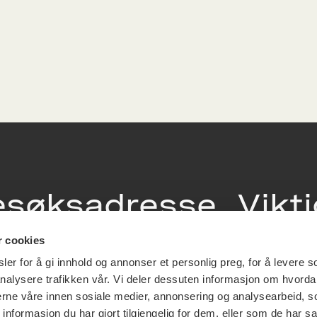
esøksadresse
Vikt
info
r cookies
ia Terrasse 11
er for å gi innhold og annonser et personlig preg, for å levere s
g Løkkeveien,
nalysere trafikken vår. Vi deler dessuten informasjon om hvorda
slo
Utbetaling og 
nerne våre innen sosiale medier, annonsering og analysearbeid, 
Personvernerk
formasjon du har gjort tilgjengelig for dem, eller som de har sa