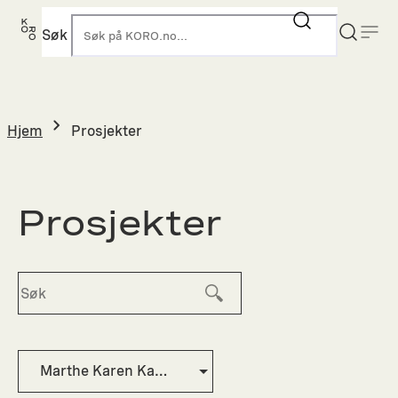
Hopp
til
Søk
K
innhold
Hjem
Prosjekter
Prosjekter
Marthe Karen Kampen