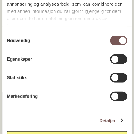
annonsering og analysearbeid, som kan kombinere den
med annen informasjon du har gjort tilgjengelig for dem,
eller som de har samlet inn gjennom din bruk av
tjenestene deres.
NMBU Veterinærhøgskolen, Senter
Samtykkevalg
Nødvendig
for husdyrforsøk og
Veterinærinstituttet
Akershus 2022
Egenskaper
Statistikk
Markedsføring
Postadresse
Detaljer