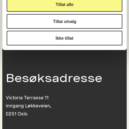
Tillat alle
Postboks 6994
St. Olavs plass
Tillat utvalg
0130 Oslo
Ikke tillat
post@koro.no
22 99 11 99
Besøksadresse
Victoria Terrasse 11
inngang Løkkeveien,
0251 Oslo