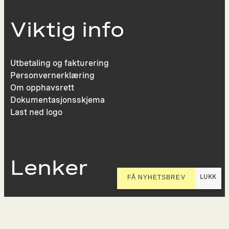
Viktig info
Utbetaling og fakturering
Personvernerklæring
Om opphavsrett
Dokumentasjonsskjema
Last ned logo
Lenker
LUKK
FÅ NYHETSBREV
Presse
Nyhetsbrev
Offentlig postjournal