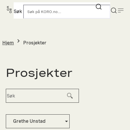
Hopp
til
Søk
K
innhold
Hjem
Prosjekter
Prosjekter
Grethe Unstad