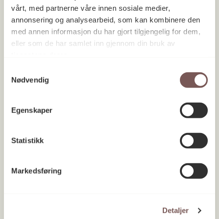
vårt, med partnerne våre innen sosiale medier,
annonsering og analysearbeid, som kan kombinere den
med annen informasjon du har gjort tilgjengelig for dem,
eller som de har samlet inn gjennom din bruk av
tjenestene deres.
Samtykkevalg
Nødvendig
Egenskaper
Statistikk
UiB Universitetet i Bergen, Fakultet
for kunst, musikk og design
Vestland 2017
Markedsføring
Detaljer