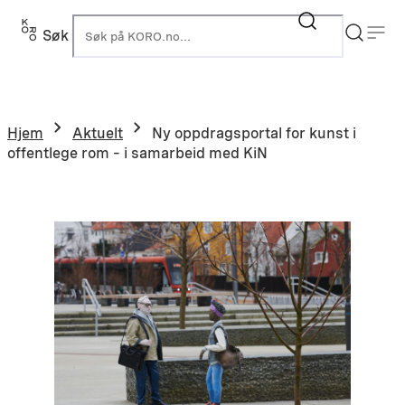
Hopp
til
Søk
K
innhold
Hjem
Aktuelt
Ny oppdragsportal for kunst i
offentlege rom – i samarbeid med KiN