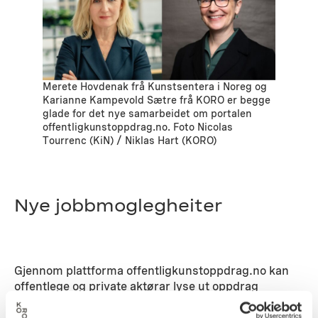
Merete Hovdenak frå Kunstsentera i Noreg og
Karianne Kampevold Sætre frå KORO er begge
glade for det nye samarbeidet om portalen
offentligkunstoppdrag.no. Foto Nicolas
Tourrenc (KiN) / Niklas Hart (KORO)
Nye jobbmoglegheiter
Gjennom plattforma offentligkunstoppdrag.no kan
offentlege og private aktørar lyse ut oppdrag
relaterte til kunst i offentlege rom, og
kunstkonsulentar, kuratorar og kunstnarar over