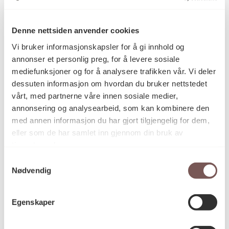
heile landet kan finne spennande jobbmoglegheiter.
Denne nettsiden anvender cookies
Vi bruker informasjonskapsler for å gi innhold og
KORO nyttar framleis portalen til å lyse ut eigne
annonser et personlig preg, for å levere sosiale
oppdrag.
mediefunksjoner og for å analysere trafikken vår. Vi deler
dessuten informasjon om hvordan du bruker nettstedet
vårt, med partnerne våre innen sosiale medier,
annonsering og analysearbeid, som kan kombinere den
I det den nye oppdragsportalen blir lansert, ligg heile
med annen informasjon du har gjort tilgjengelig for dem,
20 nye konsulentoppdrag ute, alle knytt til det store
eller som de har samlet inn gjennom din bruk av
prosjektet Kunstlandskap Midt – eit ambisiøst og
langsiktig kunstprosjekt i Trøndelag og Møre og
tjenestene deres.
Romsdal. Oppdraga deler seg på 21 kommunar i
Samtykkevalg
regionen, og skal leggje grunnlaget for varige
Nødvendig
kunstprosjekt som blir realiserte fram mot Noregs
tusenårsjubileum i 2030.
Egenskaper