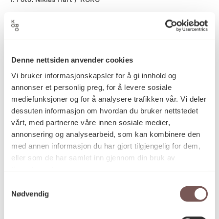
I sin tale trakk Stamneshagen frem forholdet mellom
22. juli-senteret og minnestedet:
Denne nettsiden anvender cookies
Vi bruker informasjonskapsler for å gi innhold og
annonser et personlig preg, for å levere sosiale
– Minnestedet og 22.juli-senteret hører sammen, slik
mediefunksjoner og for å analysere trafikken vår. Vi deler
tvillinger ofte gjør – sårt forbundet av en felles
dessuten informasjon om hvordan du bruker nettstedet
historie. Det ene taler gjennom kunstens språk, det
vårt, med partnerne våre innen sosiale medier,
andre gjennom dokumentasjon og formidling. Begge
annonsering og analysearbeid, som kan kombinere den
minner oss om at demokratiet aldri er ferdig. Det må
med annen informasjon du har gjort tilgjengelig for dem,
opprettholdes.
eller som de har samlet inn gjennom din bruk av
tjenestene deres.
Samtykkevalg
– Og nettopp det ordet rommer så mye. En
Nødvendig
opprettholdelse. Ikke en avslutning. Ikke et
punktum, men en pågående handling. Et ansvar vi