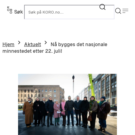
Hopp
til
Søk
K
innhold
Hjem
Aktuelt
Nå bygges det nasjonale
minnestedet etter 22. juli!