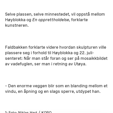
Selve plassen, selve minnestedet, vil oppstå mellom
Høyblokka og
En opprettholdelse
, forklarte
kunstneren.
Faldbakken forklarte videre hvordan skulpturen ville
plassere seg i forhold til Høyblokka og 22. juli-
senteret: Når man står foran og ser på mosaikkbildet
av vadefuglen, ser man i retning av Utøya.
– Den enorme veggen blir som en blanding mellom et
vindu, en åpning og en slags sperre, utdypet han.
1: Foto: Niklas Hart / KORO