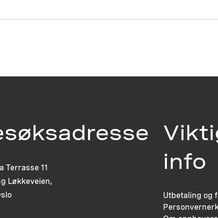
esøksadresse
Vikt
info
ia Terrasse 11
g Løkkeveien,
slo
Utbetaling og 
Personvernerk