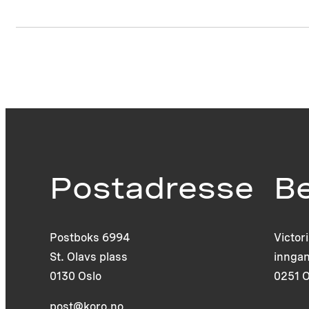
Postadresse
B
Postboks 6994
Victor
St. Olavs plass
inngan
0130 Oslo
0251 O
post@koro.no