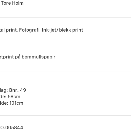
r Tore Holm
tal print, Fotografi, Ink-jet/blekk print
etprint på bommullspapir
ag: Bnr. 49
de: 68cm
dde: 101cm
O.005844