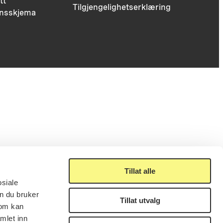
tt
Tilgjengelighetserklæring
nsskjema
Tillat alle
osiale
n du bruker
Tillat utvalg
som kan
mlet inn