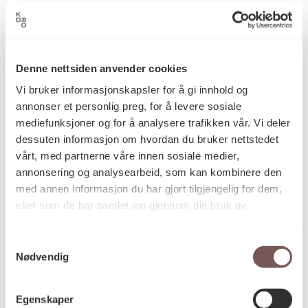
Trudi Jaeger
Kunstner
Denne nettsiden anvender cookies
Vi bruker informasjonskapsler for å gi innhold og
Maleri, Oljemaling
Kategori
annonser et personlig preg, for å levere sosiale
mediefunksjoner og for å analysere trafikken vår. Vi deler
dessuten informasjon om hvordan du bruker nettstedet
vårt, med partnerne våre innen sosiale medier,
Oljemaling på hvitt japanpapir
Teknikk og
materiale
annonsering og analysearbeid, som kan kombinere den
med annen informasjon du har gjort tilgjengelig for dem,
eller som de har samlet inn gjennom din bruk av
tjenestene deres.
Mål
Bredde: 74cm
Samtykkevalg
Høyde: 60cm
Nødvendig
Egenskaper