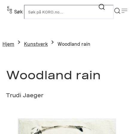
Hopp
til
Søk
K
innhold
Hjem
Kunstverk
Woodland rain
Woodland rain
Trudi Jaeger