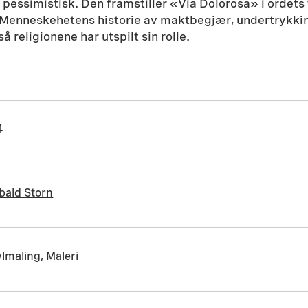
 pessimistisk. Den framstiller «Via Dolorosa» i ordets 
set. Menneskehetens historie av maktbegjær, undertrykkin
 religionene har utspilt sin rolle.
4
ibald Storn
lmaling, Maleri