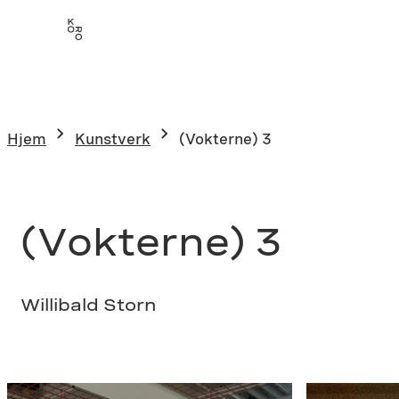
Hopp
til
innhold
Hjem
Kunstverk
(Vokterne) 3
(Vokterne) 3
Willibald Storn