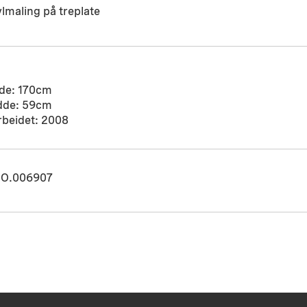
lmaling på treplate
de: 170cm
dde: 59cm
rbeidet: 2008
O.006907