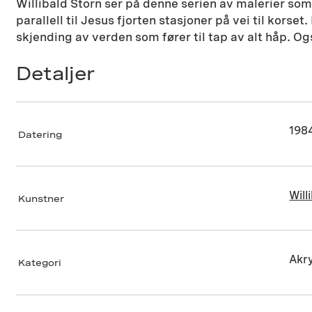
Willibald Storn ser på denne serien av malerier som
parallell til Jesus fjorten stasjoner på vei til kor
skjending av verden som fører til tap av alt håp. Også
Detaljer
198
Datering
Will
Kunstner
Akry
Kategori