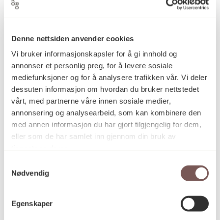
Therese Christensen
Kunstner
Denne nettsiden anvender cookies
Maleri
Vi bruker informasjonskapsler for å gi innhold og
Kategori
annonser et personlig preg, for å levere sosiale
mediefunksjoner og for å analysere trafikken vår. Vi deler
dessuten informasjon om hvordan du bruker nettstedet
PVA på bommulslerret
Teknikk og
vårt, med partnerne våre innen sosiale medier,
materiale
annonsering og analysearbeid, som kan kombinere den
med annen informasjon du har gjort tilgjengelig for dem,
eller som de har samlet inn gjennom din bruk av
Mål
tjenestene deres.
Høyde: 40cm
Bredde: 40cm
Samtykkevalg
Nødvendig
KORO.005965
Reference
Egenskaper