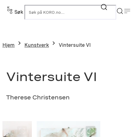
Hopp
til
Søk
K
innhold
Hjem
Kunstverk
Vintersuite VI
Vintersuite VI
Therese Christensen