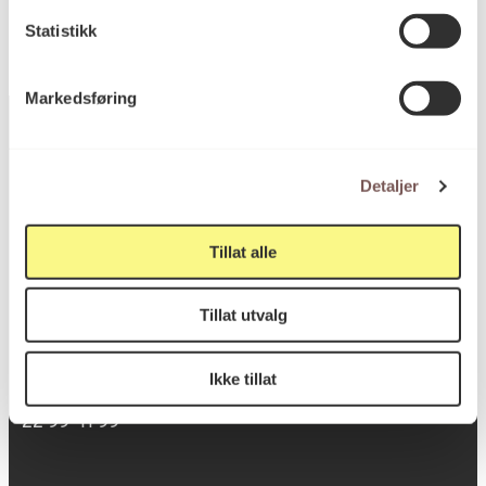
Statistikk
Markedsføring
Detaljer
Postadresse
Tillat alle
Postboks 6994
St. Olavs plass
Tillat utvalg
0130 Oslo
Ikke tillat
post@koro.no
22 99 11 99