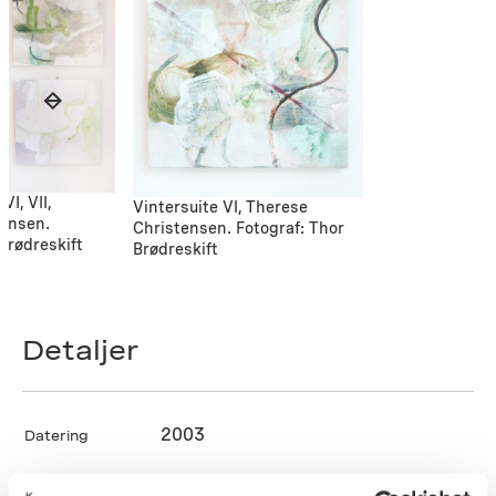
VI, VII,
Vintersuite VI, Therese
tensen.
Christensen. Fotograf: Thor
Brødreskift
Brødreskift
Detaljer
2003
Datering