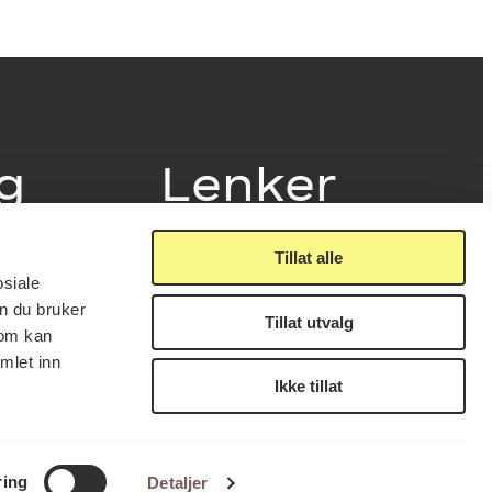
ig
Lenker
Tillat alle
Presse
osiale
Nyhetsbrev
n du bruker
Offentlig postjournal
Tillat utvalg
fakturering
som kan
KORO på Digitalt Museum
læring
mlet inn
Oppdragsportalen
tt
Ikke tillat
Tilgjengelighetserklæring
nsskjema
LUKK
FÅ NYHETSBREV
ring
Detaljer