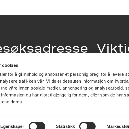
esøksadresse
Vikt
info
r cookies
ia Terrasse 11
er for å gi innhold og annonser et personlig preg, for å levere s
g Løkkeveien,
nalysere trafikken vår. Vi deler dessuten informasjon om hvorda
slo
Utbetaling og 
nerne våre innen sosiale medier, annonsering og analysearbeid, 
Personvernerk
formasjon du har gjort tilgjengelig for dem, eller som de har sa
Om opphavsre
stene deres.
Dokumentasjo
Last ned logo
Egenskaper
Statistikk
Markedsfø