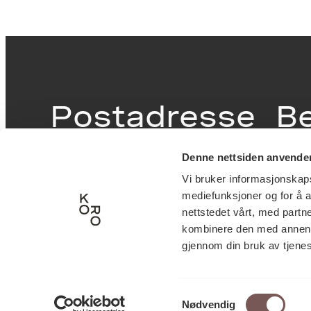
Postadresse
B
Denne nettsiden anvende
Postboks 6994
Victor
Vi bruker informasjonskapsl
St. Olavs plass
inngan
mediefunksjoner og for å a
0130 Oslo
0251 O
nettstedet vårt, med part
kombinere den med annen in
post@koro.no
gjennom din bruk av tjene
22 99 11 99
Samtykkevalg
Nødvendig