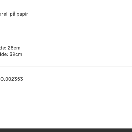
rell på papir
de: 28cm
dde: 39cm
O.002353