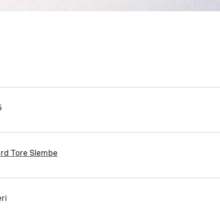
5
urd Tore Slembe
ri