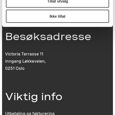
post@koro.no
Tillat utvalg
22 99 11 99
Ikke tillat
Besøksadresse
Victoria Terrasse 11
inngang Løkkeveien,
0251 Oslo
Viktig info
Utbetaling og fakturering