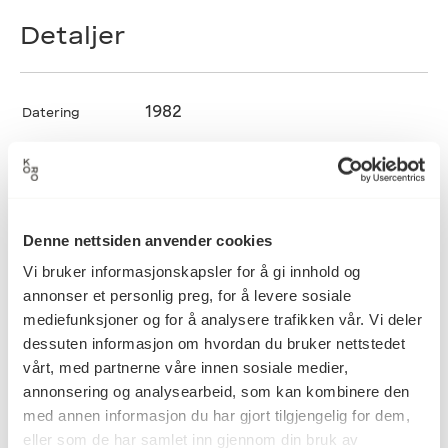
Detaljer
1982
Datering
Yvonne Hjerting
Kunstner
Denne nettsiden anvender cookies
Vi bruker informasjonskapsler for å gi innhold og
Grafikk
Kategori
annonser et personlig preg, for å levere sosiale
mediefunksjoner og for å analysere trafikken vår. Vi deler
dessuten informasjon om hvordan du bruker nettstedet
Mål
vårt, med partnerne våre innen sosiale medier,
Opplag: prøvetrykk
annonsering og analysearbeid, som kan kombinere den
Høyde: 65.5cm
med annen informasjon du har gjort tilgjengelig for dem,
Bredde: 58.5cm
eller som de har samlet inn gjennom din bruk av