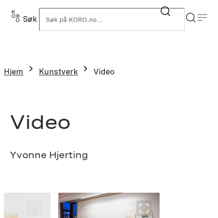
Hopp
til
Søk
K
innhold
Hjem
Kunstverk
Video
Video
Yvonne Hjerting