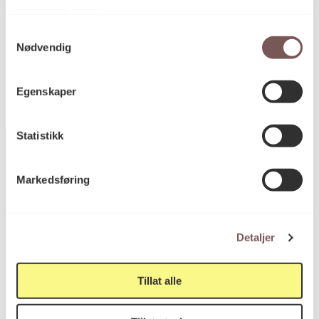
tjenestene deres.
Samtykkevalg
KORO.003998
Reference
Nødvendig
Egenskaper
Statistikk
Markedsføring
Postadresse
Detaljer
Postboks 6994
St. Olavs plass
Tillat alle
0130 Oslo