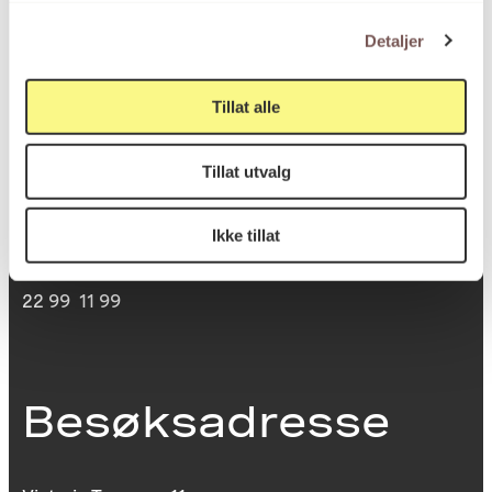
Detaljer
Postadresse
Tillat alle
Postboks 6994
Tillat utvalg
St. Olavs plass
0130 Oslo
Ikke tillat
post@koro.no
22 99 11 99
Besøksadresse