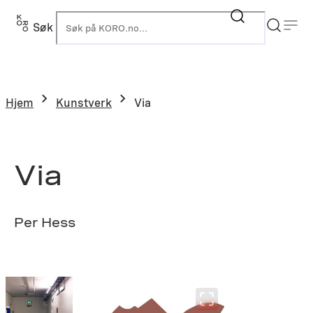
Hopp
til
Søk
K
innhold
Hjem
Kunstverk
Via
Via
Per Hess