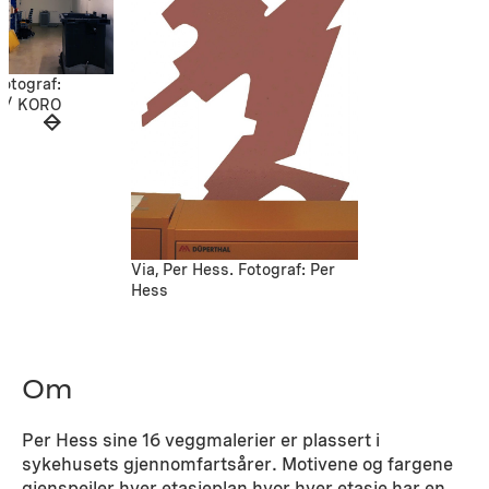
Fotograf:
 / KORO
Via, Per Hess. Fotograf: Per
Hess
Om
Per Hess sine 16 veggmalerier er plassert i
sykehusets gjennomfartsårer. Motivene og fargene
gjenspeiler hver etasjeplan hvor hver etasje har en