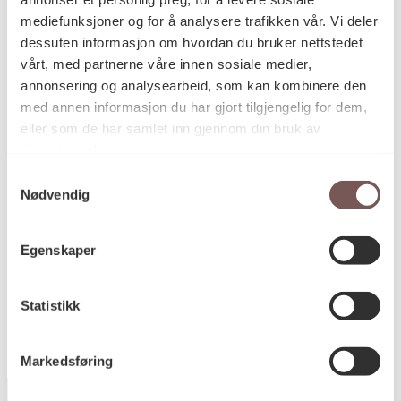
mediefunksjoner og for å analysere trafikken vår. Vi deler
dessuten informasjon om hvordan du bruker nettstedet
vårt, med partnerne våre innen sosiale medier,
Akrylmaling på murvegg
Teknikk og
materiale
annonsering og analysearbeid, som kan kombinere den
med annen informasjon du har gjort tilgjengelig for dem,
eller som de har samlet inn gjennom din bruk av
tjenestene deres.
Mål
Høyde: 175cm
Samtykkevalg
Bredde: 124cm
Nødvendig
Egenskaper
KORO.006148
Reference
Statistikk
Markedsføring