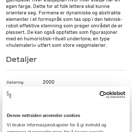
egen farge. Dette for at folk lettere skal kunne
orientere seg. Formene er dynamiske og abstrakte
elementer i et formspråk som tas opp i den teknisk-
robot-effektive stemning som preger området de er
plassert. De kan også oppfattes som figurasjoner
med en humoristisk-rituell undertone, en type
«hulemaleri» utført som store veggmalerier.
Detaljer
2000
Datering
Per Hess
Kunstner
Denne nettsiden anvender cookies
Vi bruker informasjonskapsler for å gi innhold og
Akrylmaling, Maleri
Kategori
annonser et personlig preg, for å levere sosiale