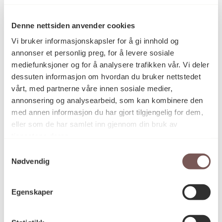
Denne nettsiden anvender cookies
Maleri, Oljemaling
Kategori
Vi bruker informasjonskapsler for å gi innhold og
annonser et personlig preg, for å levere sosiale
mediefunksjoner og for å analysere trafikken vår. Vi deler
Oljemaling på plate
Teknikk og
materiale
dessuten informasjon om hvordan du bruker nettstedet
vårt, med partnerne våre innen sosiale medier,
annonsering og analysearbeid, som kan kombinere den
med annen informasjon du har gjort tilgjengelig for dem,
Mål
eller som de har samlet inn gjennom din bruk av
Høyde: 81cm
tjenestene deres.
Bredde: 121cm
Samtykkevalg
Nødvendig
KORO.004580
Reference
Egenskaper