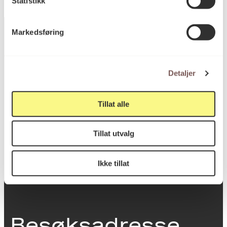
Statistikk
Markedsføring
Postadresse
Detaljer
Tillat alle
Postboks 6994
St. Olavs plass
0130 Oslo
Tillat utvalg
post@koro.no
Ikke tillat
22 99 11 99
Besøksadresse