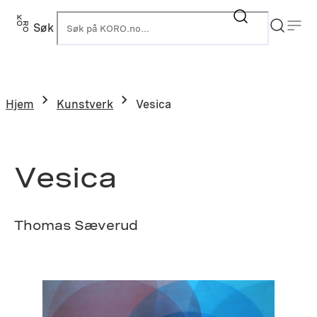
Hopp
til
Søk
K
innhold
Hjem
Kunstverk
Vesica
Vesica
Thomas Sæverud