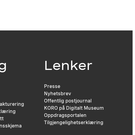
ig
Lenker
Presse
Nyhetsbrev
Offentlig postjournal
fakturering
KORO på Digitalt Museum
læring
Oppdragsportalen
tt
Tilgjengelighetserklæring
nsskjema