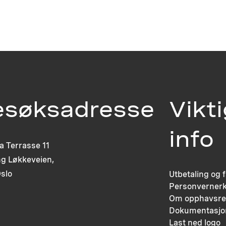
esøksadresse
Vikt
info
ia Terrasse 11
g Løkkeveien,
slo
Utbetaling og 
Personvernerk
Om opphavsre
Dokumentasjo
Last ned logo