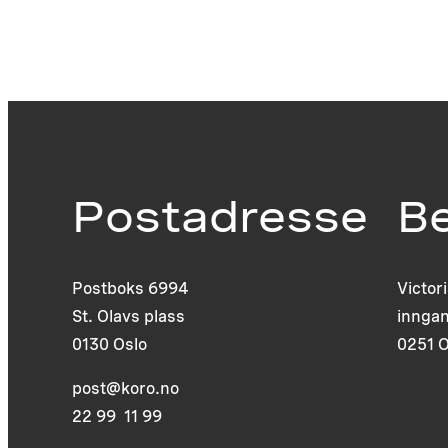
Postadresse
B
Postboks 6994
Victor
St. Olavs plass
inngan
0130 Oslo
0251 O
post@koro.no
22 99 11 99