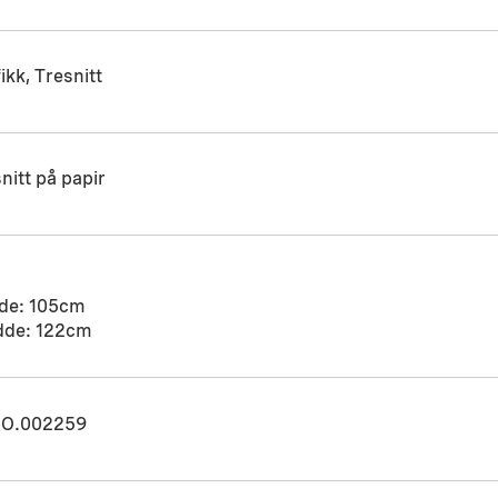
ikk, Tresnitt
nitt på papir
de: 105cm
dde: 122cm
O.002259