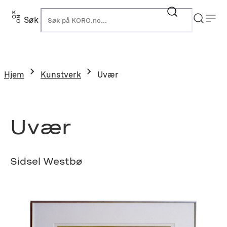
Hopp
til
Søk
K
innhold
Hjem
Kunstverk
Uvær
Uvær
Sidsel Westbø