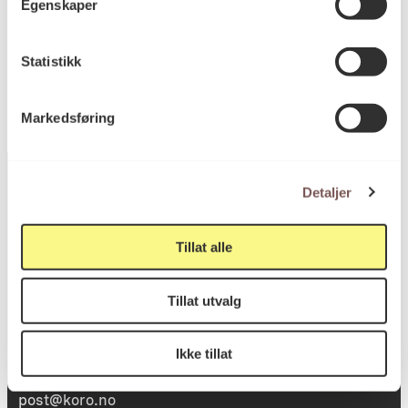
Egenskaper
KORO.000823
Reference
Statistikk
Markedsføring
Detaljer
Postadresse
Tillat alle
Tillat utvalg
Postboks 6994
St. Olavs plass
Ikke tillat
0130 Oslo
post@koro.no