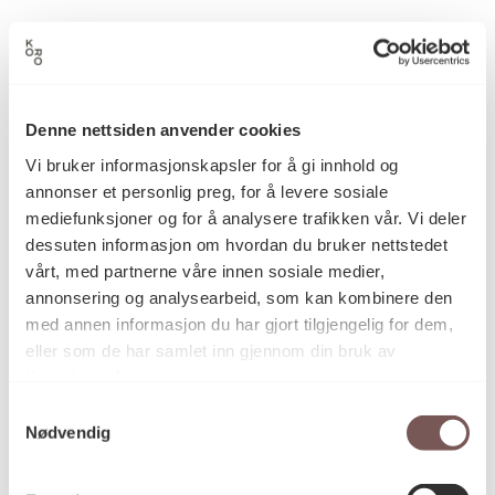
Sidsel Westbø
Kunstner
Denne nettsiden anvender cookies
Grafikk
Kategori
Vi bruker informasjonskapsler for å gi innhold og
annonser et personlig preg, for å levere sosiale
mediefunksjoner og for å analysere trafikken vår. Vi deler
dessuten informasjon om hvordan du bruker nettstedet
–
Teknikk og
materiale
vårt, med partnerne våre innen sosiale medier,
annonsering og analysearbeid, som kan kombinere den
med annen informasjon du har gjort tilgjengelig for dem,
eller som de har samlet inn gjennom din bruk av
Mål
tjenestene deres.
Dybde: 0cm
Bredde: 47.2cm
Samtykkevalg
Høyde: 40.4cm
Nødvendig
Diameter: 0cm