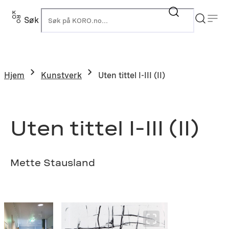
Hopp
til
Søk
K
innhold
Hjem
Kunstverk
Uten tittel I-III (II)
Uten tittel I-III (II)
Mette Stausland