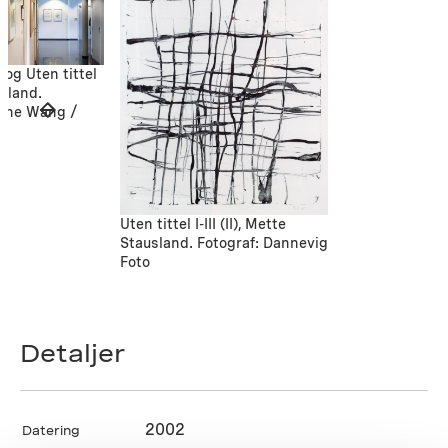
 og Uten tittel
usland.
rine Wang /
Uten tittel I-III (II), Mette
Stausland. Fotograf: Dannevig
Foto
Detaljer
2002
Datering