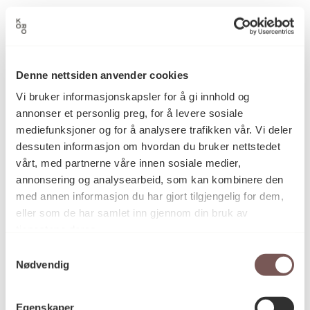
Mette Stausland
Kunstner
Denne nettsiden anvender cookies
Vi bruker informasjonskapsler for å gi innhold og
Grafikk, Litografi
Kategori
annonser et personlig preg, for å levere sosiale
mediefunksjoner og for å analysere trafikken vår. Vi deler
dessuten informasjon om hvordan du bruker nettstedet
Litografi på papir
Teknikk og
vårt, med partnerne våre innen sosiale medier,
materiale
annonsering og analysearbeid, som kan kombinere den
med annen informasjon du har gjort tilgjengelig for dem,
eller som de har samlet inn gjennom din bruk av
Mål
tjenestene deres.
Opplag: 11/12
Samtykkevalg
Høyde: 72cm
Nødvendig
Bredde: 56,5cm
Egenskaper