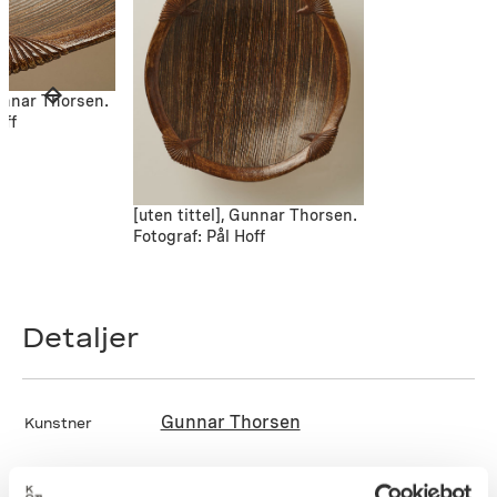
Gunnar Thorsen.
off
[uten tittel], Gunnar Thorsen.
Fotograf: Pål Hoff
Detaljer
Gunnar Thorsen
Kunstner