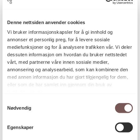
Begitning, Brenning, Keramikk
Kategori
Denne nettsiden anvender cookies
Modellert, begittet, brent steingods
Teknikk og
Vi bruker informasjonskapsler for å gi innhold og
materiale
annonser et personlig preg, for å levere sosiale
mediefunksjoner og for å analysere trafikken vår. Vi deler
dessuten informasjon om hvordan du bruker nettstedet
Mål
vårt, med partnerne våre innen sosiale medier,
Høyde: 50cm
annonsering og analysearbeid, som kan kombinere den
Bredde: 70cm
med annen informasjon du har gjort tilgjengelig for dem,
eller som de har samlet inn gjennom din bruk av
tjenestene deres.
KORO.005304
Reference
Samtykkevalg
Nødvendig
Ikke offentlig tilgjengelig
Egenskaper