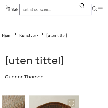
Hopp
til
Søk
K
innhold
Hjem
Kunstverk
[uten tittel]
[uten tittel]
Gunnar Thorsen