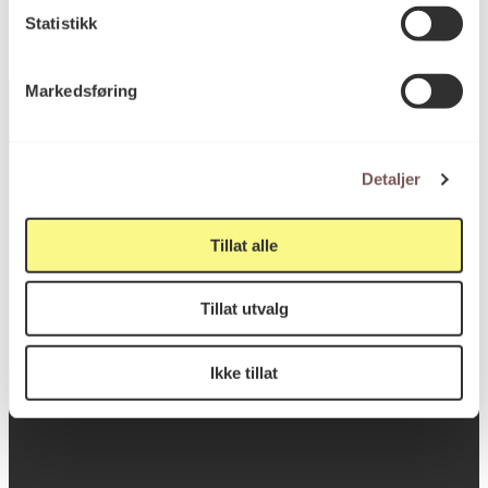
Statistikk
Markedsføring
Postadresse
Detaljer
Tillat alle
Postboks 6994
St. Olavs plass
Tillat utvalg
0130 Oslo
Ikke tillat
post@koro.no
22 99 11 99