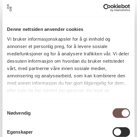
1985
Datering
Liv Aursand
Kunstner
Denne nettsiden anvender cookies
Vi bruker informasjonskapsler for å gi innhold og
annonser et personlig preg, for å levere sosiale
Brenning, Glasering, Keramikk
Kategori
mediefunksjoner og for å analysere trafikken vår. Vi deler
dessuten informasjon om hvordan du bruker nettstedet
vårt, med partnerne våre innen sosiale medier,
Glassert og brent leire
annonsering og analysearbeid, som kan kombinere den
Teknikk og
materiale
med annen informasjon du har gjort tilgjengelig for dem,
eller som de har samlet inn gjennom din bruk av
tjenestene deres.
Mål
Samtykkevalg
Diameter: 50cm
Nødvendig
Egenskaper
KORO.000714
Reference