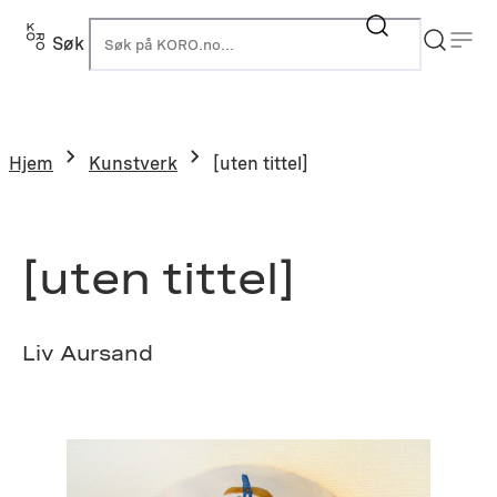
Hopp
til
Søk
K
innhold
Hjem
Kunstverk
[uten tittel]
[uten tittel]
Liv Aursand