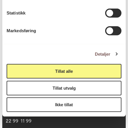
Statistikk
Markedsføring
Detaljer
Postadresse
Tillat alle
Postboks 6994
Tillat utvalg
St. Olavs plass
0130 Oslo
Ikke tillat
post@koro.no
22 99 11 99