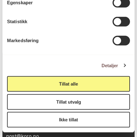
Egenskaper
KORO.003967
Reference
Statistikk
Markedsføring
Detaljer
Postadresse
Tillat alle
Tillat utvalg
Postboks 6994
St. Olavs plass
Ikke tillat
0130 Oslo
post@koro.no