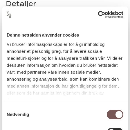
Detaljer
Kalle Grude
Kunstner
Denne nettsiden anvender cookies
Vi bruker informasjonskapsler for å gi innhold og
Tegning, Teknisk tegning
Kategori
annonser et personlig preg, for å levere sosiale
mediefunksjoner og for å analysere trafikken vår. Vi deler
dessuten informasjon om hvordan du bruker nettstedet
vårt, med partnerne våre innen sosiale medier,
Maskintegning på papir
Teknikk og
materiale
annonsering og analysearbeid, som kan kombinere den
med annen informasjon du har gjort tilgjengelig for dem,
eller som de har samlet inn gjennom din bruk av
tjenestene deres.
Mål
Høyde: 200cm
Samtykkevalg
Bredde: 200cm
Nødvendig
Dybde: 10cm