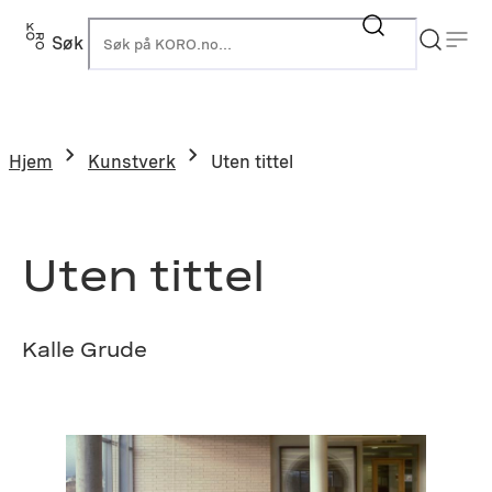
Hopp
til
Søk
K
innhold
Hjem
Kunstverk
Uten tittel
Uten tittel
Kalle Grude