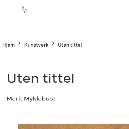
Hopp
til
innhold
Hjem
Kunstverk
Uten tittel
Uten tittel
Marit Myklebust