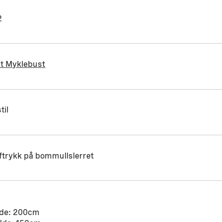
2
it Myklebust
til
ftrykk på bommullslerret
de: 200cm