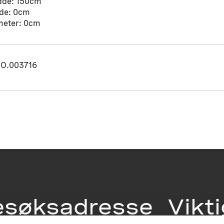
dde: 150cm
de: 0cm
meter: 0cm
O.003716
esøksadresse
Vikt