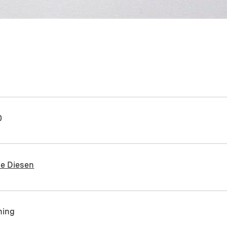
0
ne Diesen
ning