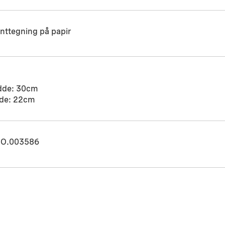
nttegning på papir
dde: 30cm
de: 22cm
O.003586