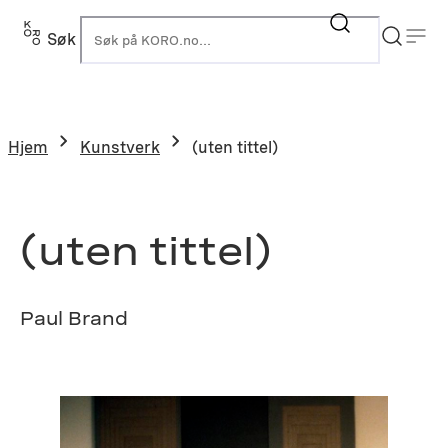
Hopp
til
Søk
K
innhold
Hjem
Kunstverk
(uten tittel)
(uten tittel)
Paul Brand