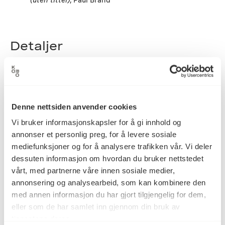
(uten tittel)
, Paul Brand
Detaljer
1979
Datering
Denne nettsiden anvender cookies
Vi bruker informasjonskapsler for å gi innhold og
Paul Brand
Kunstner
annonser et personlig preg, for å levere sosiale
mediefunksjoner og for å analysere trafikken vår. Vi deler
dessuten informasjon om hvordan du bruker nettstedet
Relieff
Kategori
vårt, med partnerne våre innen sosiale medier,
annonsering og analysearbeid, som kan kombinere den
med annen informasjon du har gjort tilgjengelig for dem,
eller som de har samlet inn gjennom din bruk av
Filtplater?
Teknikk og
materiale
tjenestene deres.