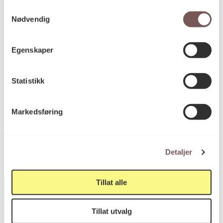
Samtykkevalg
Nødvendig
Mål
Høyde: 255cm
Egenskaper
Dybde: 0cm
Bredde: 135cm
Diameter: 0cm
Statistikk
Markedsføring
KORO.000028
Reference
Detaljer
Tillat alle
Tillat utvalg