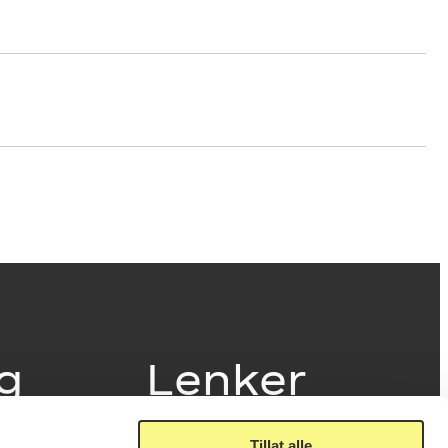
ig
Lenker
Tillat alle