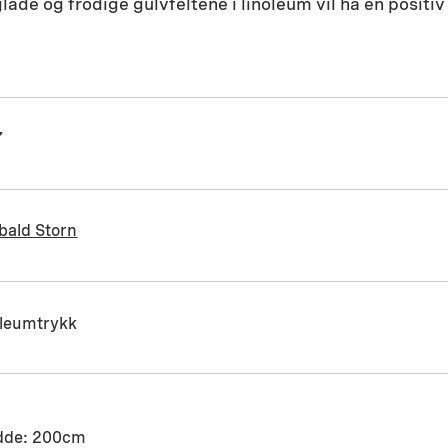
lade og frodige gulvfeltene i linoleum vil ha en positi
7
ibald Storn
oleumtrykk
dde: 200cm