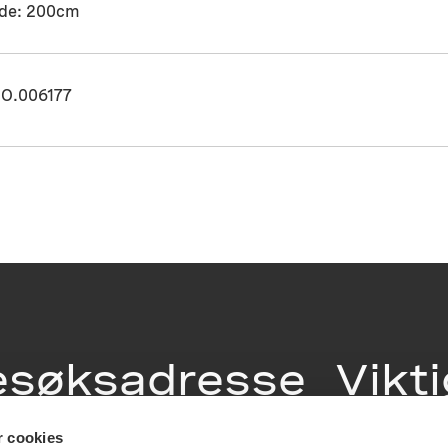
de: 200cm
O.006177
esøksadresse
Vikt
info
r cookies