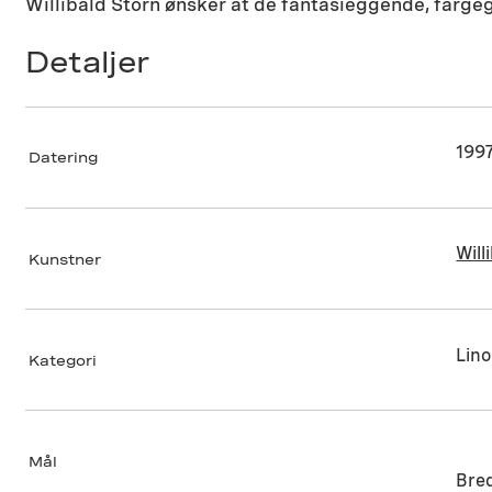
Willibald Storn ønsker at de fantasieggende, fargeg
Detaljer
199
Datering
Will
Kunstner
Lin
Kategori
Mål
Bre