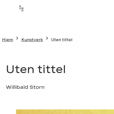
Hopp
til
innhold
Hjem
Kunstverk
Uten tittel
Uten tittel
Willibald Storn