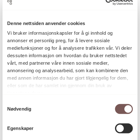
Denne nettsiden anvender cookies
Etsning/streketsning, Grafikk
Kategori
Vi bruker informasjonskapsler for å gi innhold og
annonser et personlig preg, for å levere sosiale
mediefunksjoner og for å analysere trafikken vår. Vi deler
Etsning på papir
Teknikk og
dessuten informasjon om hvordan du bruker nettstedet
materiale
vårt, med partnerne våre innen sosiale medier,
annonsering og analysearbeid, som kan kombinere den
med annen informasjon du har gjort tilgjengelig for dem,
Mål
eller som de har samlet inn gjennom din bruk av
Opplag: 2/10 E.T.
tjenestene deres.
Høyde: 30.5cm
Bredde: 32cm
Samtykkevalg
Nødvendig
KORO.002788
Reference
Egenskaper