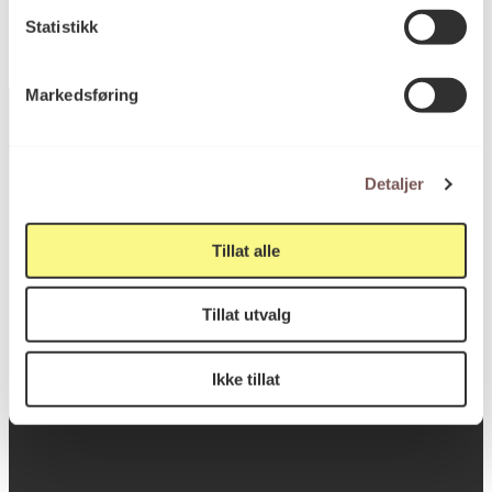
Statistikk
Markedsføring
Detaljer
Postadresse
Tillat alle
Postboks 6994
St. Olavs plass
Tillat utvalg
0130 Oslo
Ikke tillat
post@koro.no
22 99 11 99