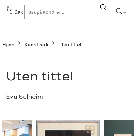
Hopp
til
Søk
K
innhold
Hjem
Kunstverk
Uten tittel
Uten tittel
Eva Solheim