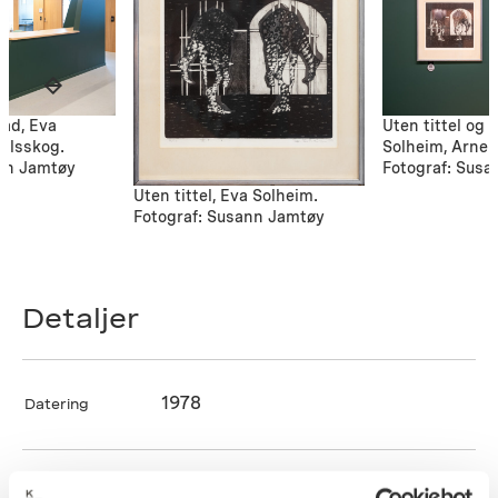
Råd, Eva
Uten tittel og 
Nilsskog.
Solheim, Arne 
ann Jamtøy
Fotograf: Sus
Uten tittel, Eva Solheim.
Fotograf: Susann Jamtøy
Detaljer
1978
Datering
Eva Solheim
Kunstner