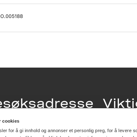
O.005188
esøksadresse
Vikt
info
r cookies
ia Terrasse 11
er for å gi innhold og annonser et personlig preg, for å levere s
g Løkkeveien,