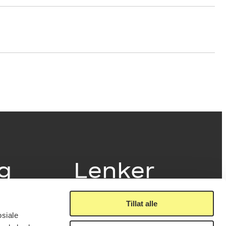
ig
Lenker
Tillat alle
Presse
osiale
Nyhetsbrev