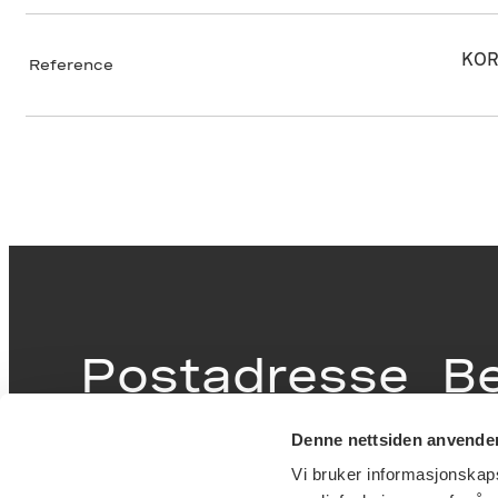
KOR
Reference
Postadresse
B
Denne nettsiden anvende
Postboks 6994
Victor
Vi bruker informasjonskapsl
St. Olavs plass
inngan