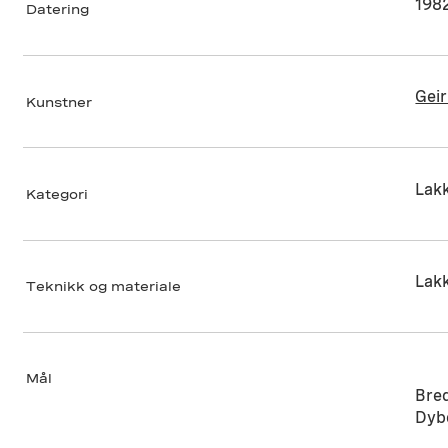
198
Datering
Gei
Kunstner
Lakk
Kategori
Lakk
Teknikk og materiale
Mål
Bre
Dyb