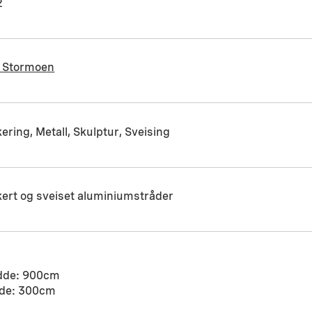
2
r Stormoen
ering, Metall, Skulptur, Sveising
ert og sveiset aluminiumstråder
dde: 900cm
de: 300cm