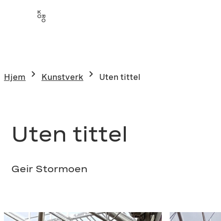
Hopp
til
innhold
Hjem
Kunstverk
Uten tittel
Uten tittel
Geir Stormoen