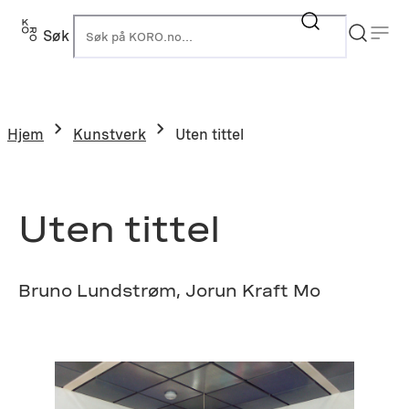
Hopp
til
Søk
K
innhold
Hjem
Kunstverk
Uten tittel
Uten tittel
Bruno Lundstrøm, Jorun Kraft Mo