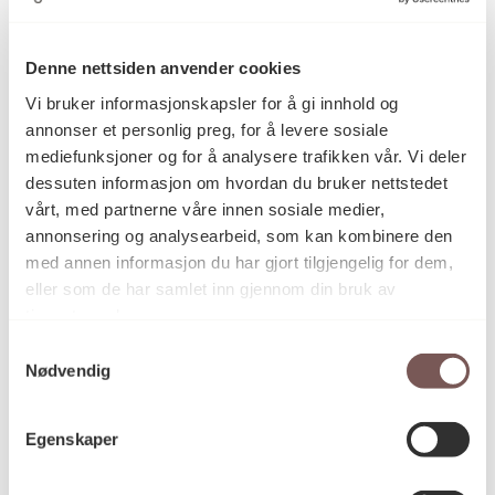
Akrylmaling, Figurskjæring, Maleri
Kategori
Denne nettsiden anvender cookies
Vi bruker informasjonskapsler for å gi innhold og
Akrylmaling på figurskjærte MDF
Teknikk og
materiale
annonser et personlig preg, for å levere sosiale
plater
mediefunksjoner og for å analysere trafikken vår. Vi deler
dessuten informasjon om hvordan du bruker nettstedet
vårt, med partnerne våre innen sosiale medier,
Mål
annonsering og analysearbeid, som kan kombinere den
Bredde (hver side): 250cm
med annen informasjon du har gjort tilgjengelig for dem,
eller som de har samlet inn gjennom din bruk av
tjenestene deres.
KORO.005191
Reference
Samtykkevalg
Nødvendig
Ikke offentlig tilgjengelig
Egenskaper