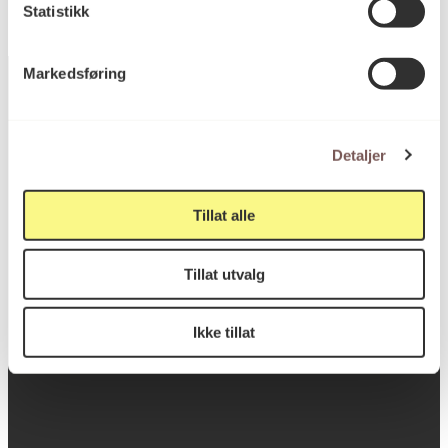
Statistikk
Markedsføring
Postadresse
Detaljer
Tillat alle
Postboks 6994
St. Olavs plass
Tillat utvalg
0130 Oslo
post@koro.no
Ikke tillat
22 99 11 99