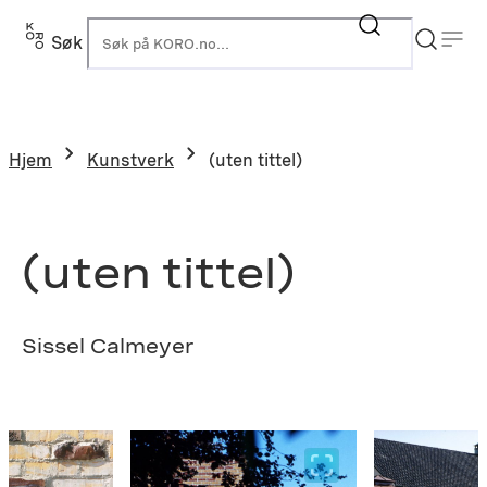
Hopp
til
Søk
K
innhold
Hjem
Kunstverk
(uten tittel)
(uten tittel)
Sissel Calmeyer