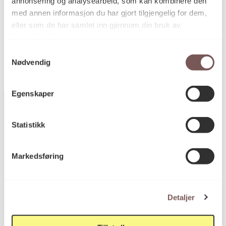
annonsering og analysearbeid, som kan kombinere den
med annen informasjon du har gjort tilgjengelig for dem,
eller som de har samlet inn gjennom din bruk av
KORO.000339
Reference
tjenestene deres.
Samtykkevalg
Nødvendig
Egenskaper
Statistikk
Postadresse
Markedsføring
Postboks 6994
St. Olavs plass
Detaljer
0130 Oslo