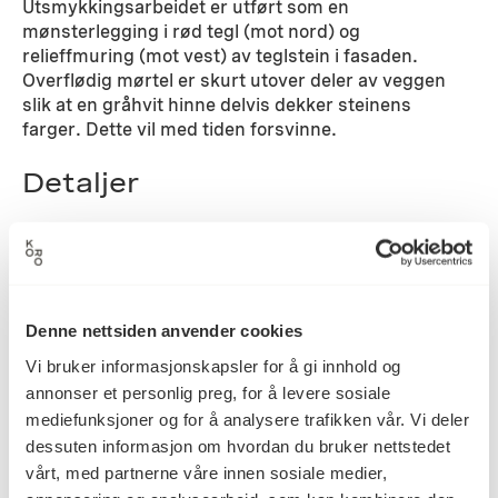
Utsmykkingsarbeidet er utført som en
mønsterlegging i rød tegl (mot nord) og
relieffmuring (mot vest) av teglstein i fasaden.
Overflødig mørtel er skurt utover deler av veggen
slik at en gråhvit hinne delvis dekker steinens
farger. Dette vil med tiden forsvinne.
Detaljer
1992
Datering
Denne nettsiden anvender cookies
Sissel Calmeyer
Kunstner
Vi bruker informasjonskapsler for å gi innhold og
annonser et personlig preg, for å levere sosiale
mediefunksjoner og for å analysere trafikken vår. Vi deler
dessuten informasjon om hvordan du bruker nettstedet
Rød og oker teglstein
Teknikk og
materiale
vårt, med partnerne våre innen sosiale medier,