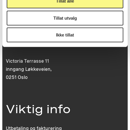
post@koro.no
Tillat alle
22 99 11 99
Tillat utvalg
Ikke tillat
Besøksadresse
Victoria Terrasse 11
inngang Løkkeveien,
0251 Oslo
Viktig info
Utbetaling og fakturering