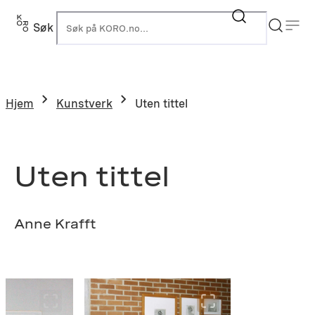
Hopp
til
Søk
K
innhold
Hjem
Kunstverk
Uten tittel
Uten tittel
Anne Krafft