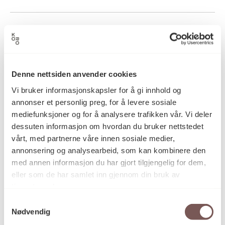
Anne Krafft
Kunstner
Grafikk, Koldnålsradering
Kategori
Denne nettsiden anvender cookies
Vi bruker informasjonskapsler for å gi innhold og
annonser et personlig preg, for å levere sosiale
Koldnålsradering på papir
mediefunksjoner og for å analysere trafikken vår. Vi deler
Teknikk og
materiale
dessuten informasjon om hvordan du bruker nettstedet
vårt, med partnerne våre innen sosiale medier,
annonsering og analysearbeid, som kan kombinere den
med annen informasjon du har gjort tilgjengelig for dem,
Mål
Opplag: 11/15 E.T.
eller som de har samlet inn gjennom din bruk av
Høyde: 22.5cm
tjenestene deres.
Bredde: 18.5cm
Samtykkevalg
Nødvendig