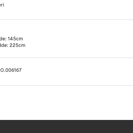
ri
de: 145cm
dde: 225cm
O.006167