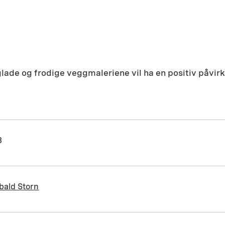
glade og frodige veggmaleriene vil ha en positiv påvir
8
ibald Storn