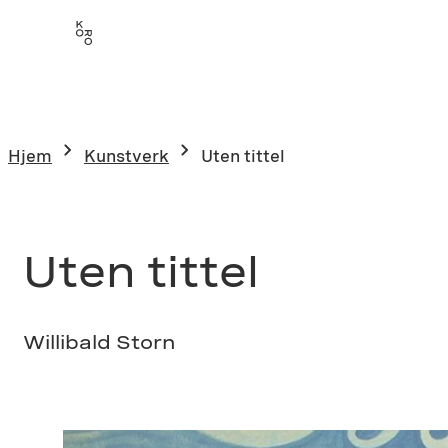
Hopp
til
innhold
Hjem
Kunstverk
Uten tittel
Uten tittel
Willibald Storn