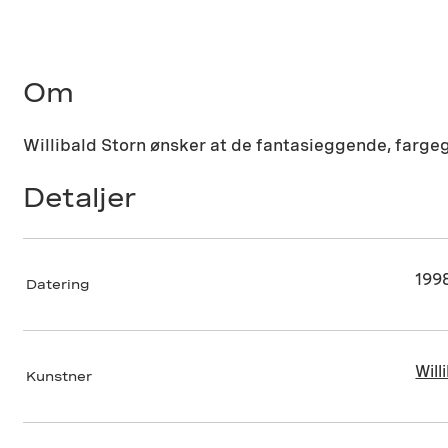
Om
Willibald Storn ønsker at de fantasieggende, farge
Detaljer
199
Datering
Will
Kunstner