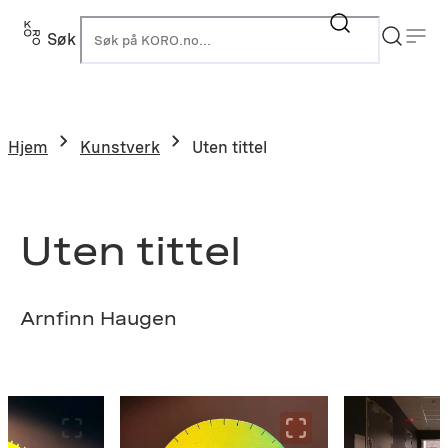
Hopp
til
Søk
K
innhold
Hjem
Kunstverk
Uten tittel
Uten tittel
Arnfinn Haugen