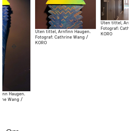
Uten tittel, Ar
Fotograf: Cath
Uten tittel, Arnfinn Haugen.
KORO
Fotograf: Cathrine Wang /
KORO
nfinn Haugen.
rine Wang /