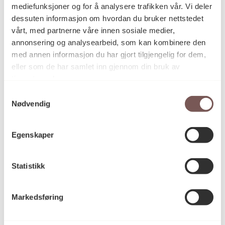
mediefunksjoner og for å analysere trafikken vår. Vi deler
Latexmaling og lakk på utskjærte
dessuten informasjon om hvordan du bruker nettstedet
Teknikk og
materiale
furutavler
vårt, med partnerne våre innen sosiale medier,
annonsering og analysearbeid, som kan kombinere den
med annen informasjon du har gjort tilgjengelig for dem,
eller som de har samlet inn gjennom din bruk av
Mål
tjenestene deres.
Antall: 5stk
Høyde (1): 120cm
Samtykkevalg
Bredde (1): 27.5cm
Nødvendig
Dybde (1): 9.5cm
Høyde (2): 120cm
Bredde (2): 27.5cm
Egenskaper
Dybde (2): 9.5cm
Høyde (3): 120cm
Statistikk
Bredde (3): 27cm
Dybde (3): 9.5cm
Høyde (4): 119cm
Markedsføring
Bredde (4): 27.5cm
Dybde (4): 9.5cm
Høyde (5): 120cm