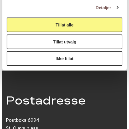
Bredde (5): 27cm
Detaljer
Dybde (5): 9cm
Tillat alle
KORO.001172
Reference
Tillat utvalg
Ikke tillat
Postadresse
Postboks 6994
St. Olavs plass