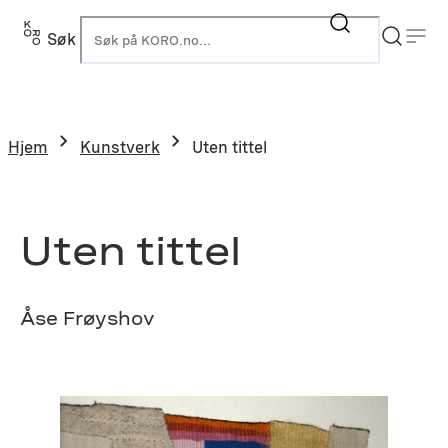
Hopp
til
Søk
K
innhold
Hjem
Kunstverk
Uten tittel
Uten tittel
Åse Frøyshov