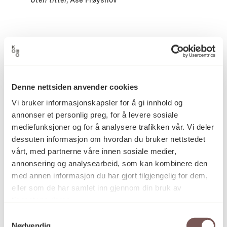
Uten tittel
, Åse Frøyshov
Detaljer
Åse Frøyshov
Kunstner
Denne nettsiden anvender cookies
Vi bruker informasjonskapsler for å gi innhold og
annonser et personlig preg, for å levere sosiale
Collage
mediefunksjoner og for å analysere trafikken vår. Vi deler
Kategori
dessuten informasjon om hvordan du bruker nettstedet
vårt, med partnerne våre innen sosiale medier,
annonsering og analysearbeid, som kan kombinere den
Ull, bast, silke
Teknikk og
med annen informasjon du har gjort tilgjengelig for dem,
materiale
eller som de har samlet inn gjennom din bruk av
tjenestene deres.
Samtykkevalg
Mål
Nødvendig