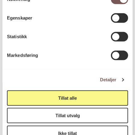
Høyde: 164cm
Dybde: 0cm
Bredde: 137cm
Egenskaper
Diameter: 0cm
Statistikk
KORO.001739
Reference
Markedsføring
Detaljer
Tillat alle
Postadresse
Tillat utvalg
Ikke tillat
Postboks 6994