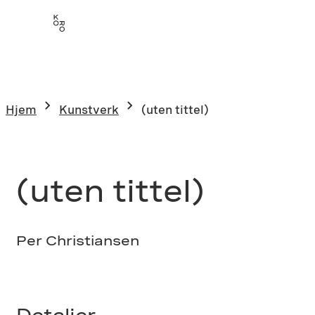
Hopp
til
innhold
Hjem
Kunstverk
(uten tittel)
(uten tittel)
Per Christiansen