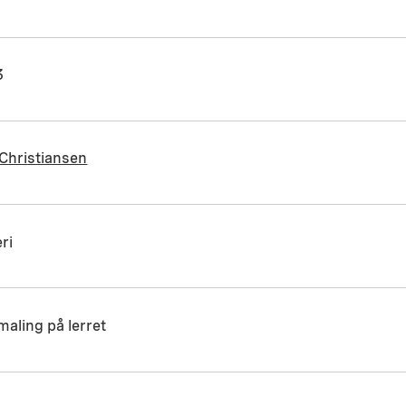
3
Christiansen
ri
maling på lerret